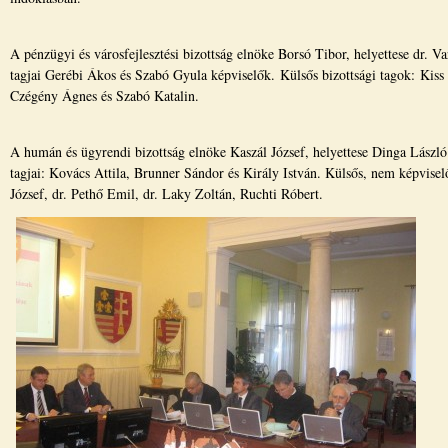
A pénzügyi és városfejlesztési bizottság elnöke Borsó Tibor, helyettese dr. V
tagjai Gerébi Ákos és Szabó Gyula képviselők. Külsős bizottsági tagok: Kiss
Czégény Ágnes és Szabó Katalin.
A humán és ügyrendi bizottság elnöke Kaszál József, helyettese Dinga László
tagjai: Kovács Attila, Brunner Sándor és Király István. Külsős, nem képvise
József, dr. Pethő Emil, dr. Laky Zoltán, Ruchti Róbert.