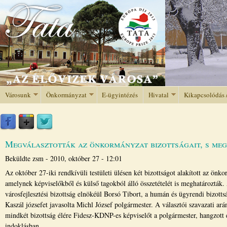
Jump to navigation
Városunk
Önkormányzat
E-ügyintézés
Hivatal
Kikapcsolódás 
Megválasztották az önkormányzat bizottságait, s meg
Beküldte
zsm
-
2010, október 27 - 12:01
Az október 27-iki rendkívüli testületi ülésen két bizottságot alakított az önk
amelynek képviselőkből és külső tagokból álló összetételét is meghatározták.
városfejlesztési bizottság elnökéül Borsó Tibort, a humán és ügyrendi bizotts
Kaszál józsefet javasolta Michl József polgármester. A választói szavazati ará
mindkét bizottság élére Fidesz-KDNP-es képviselőt a polgármester, hangzott 
indoklásban.