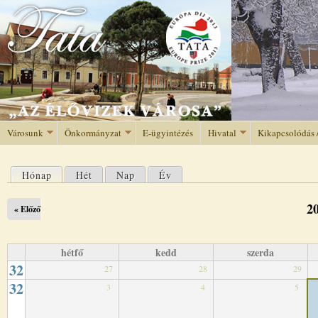
Jump to navigation
Városunk
Önkormányzat
E-ügyintézés
Hivatal
Kikapcsolódás 
Hónap
(aktív fül)
Hét
Nap
Év
Elsődleges fülek
2
« Előző
hétfő
kedd
szerda
32
27
28
29
32
3
4
5