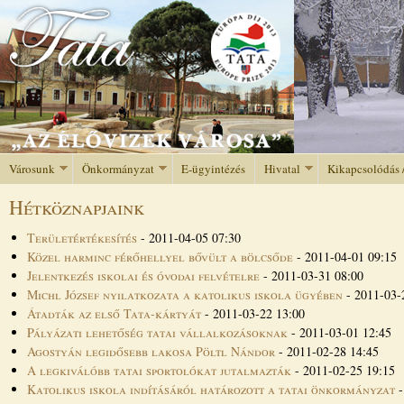
Jump to navigation
Városunk
Önkormányzat
E-ügyintézés
Hivatal
Kikapcsolódás 
Hétköznapjaink
Területértékesítés
-
2011-04-05 07:30
Közel harminc férőhellyel bővült a bölcsőde
-
2011-04-01 09:15
Jelentkezés iskolai és óvodai felvételre
-
2011-03-31 08:00
Michl József nyilatkozata a katolikus iskola ügyében
-
2011-03-
Átadták az első Tata-kártyát
-
2011-03-22 13:00
Pályázati lehetőség tatai vállalkozásoknak
-
2011-03-01 12:45
Agostyán legidősebb lakosa Pöltl Nándor
-
2011-02-28 14:45
A legkiválóbb tatai sportolókat jutalmazták
-
2011-02-25 19:15
Katolikus iskola indításáról határozott a tatai önkormányzat