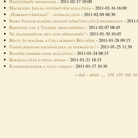
Háztűzőrzős programok
-
2011-02-17 10:00
Macskássy Izolda festőművész kiállítása
-
2011-02-16 16:00
„Doberdo-vérfürdő” - fotókiállítás
-
2011-02-09 08:30
Rezes Sándor európai díjazott kőműves lett Lisszabonban
-
2011-
Barátság-nap a Tavidök szervezésében
-
2011-02-07 08:45
Ne feledkezzünk meg doni hőseinkről!
-
2011-01-30 10:45
Bővül és fejlődik a Csillagsziget Bölcsőde
-
2011-01-28 09:15
Gazdálkodjunk racionálisan az energiával!
-
2011-01-25 11:30
Rendőri szimbólumok kiállítása
-
2011-01-24 08:15
Babakiállítás katona módra
-
2011-01-21 18:15
Kamerarendszer a tatai várban
-
2011-01-17 10:30
« első
‹ előző
…
158
159
160
16
Oldalak