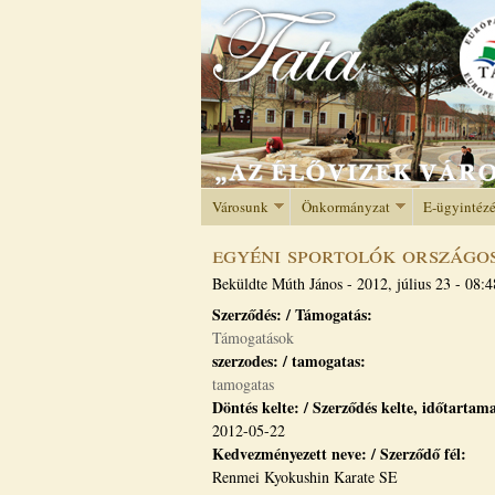
Városunk
Önkormányzat
E-ügyintéz
egyéni sportolók országos
Beküldte
Múth János
-
2012, július 23 - 08:4
Szerződés: / Támogatás:
Támogatások
szerzodes: / tamogatas:
tamogatas
Döntés kelte: / Szerződés kelte, időtartam
2012-05-22
Kedvezményezett neve: / Szerződő fél:
Renmei Kyokushin Karate SE