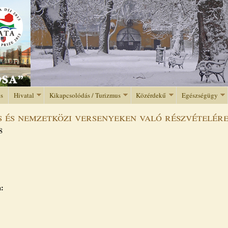
Jump to navigation
és
Hivatal
Kikapcsolódás / Turizmus
Közérdekű
Egészségügy
 és nemzetközi versenyeken való részvételér
8
a: