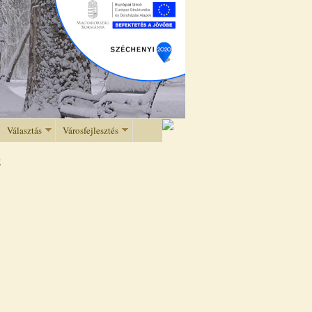
Választás
Városfejlesztés
e