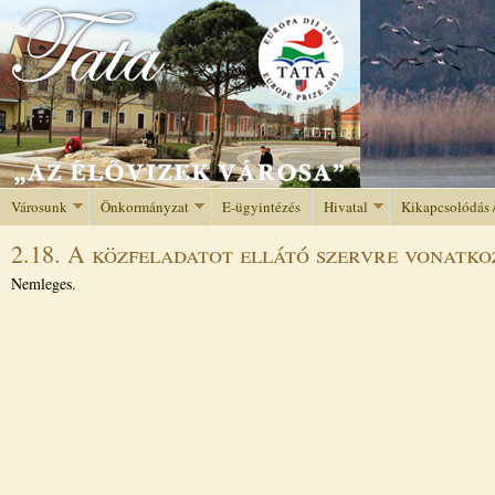
Jump to navigation
Városunk
Önkormányzat
E-ügyintézés
Hivatal
Kikapcsolódás 
2.18. A közfeladatot ellátó szervre vonatkoz
Nemleges.