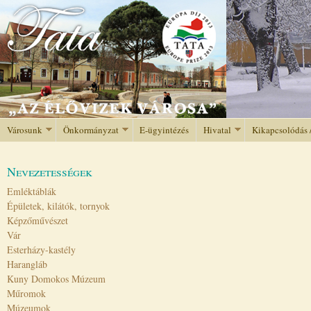
Jump to navigation
Városunk
Önkormányzat
E-ügyintézés
Hivatal
Kikapcsolódás 
Nevezetességek
Emléktáblák
Épületek, kilátók, tornyok
Képzőművészet
Vár
Esterházy-kastély
Harangláb
Kuny Domokos Múzeum
Műromok
Múzeumok