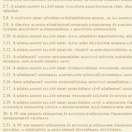
2.7. A közfeladatot ellátó szerv nyilvános kiadványainak címe, témá
mértéke
2.8. A testületi szerv döntései előkészítésének rendje, az állampo
2.9. A törvény alapján közzéteendő jogszabálytervezetek és kapcs
ülésére benyújtott előterjesztések a benyújtás időpontjától
2.10. A közfeladatot ellátó szerv által közzétett hirdetmények, k
2.11. A közfeladatot ellátó szerv által kiírt pályázatok szakmai l
2.12. A közfeladatot ellátó szervnél végzett alaptevékenységgel k
2.13. A közérdekű adatok megismerésére irányuló igények intézéséne
jogokkal foglalkozó személy neve
2.14. A közfeladatot ellátó szerv tevékenységére vonatkozó, jogsza
2.15. A közérdekű adatokkal kapcsolatos kötelező statisztikai ada
2.16. Azon közérdekű adatok hasznosítására irányuló szerződések l
2.17. A közfeladatot ellátó szerv kezelésében lévő közérdekű adat
2.18. A közfeladatot ellátó szervre vonatkozó különös és egyedi kö
2.19. A közfeladatot ellátó szerv kezelésében levő, a közadatok új
kulturális közadatok listája a rendelkezésre álló formátumok megj
20. A 19. sor szerinti közadatok és kulturális közadatok újrahaszn
szerkeszthető változata
2.21. A 19. sor szerinti közadatok és kulturális közadatok újrahas
jegyzéke, a díjszámítás alapját képező tényezőkkel együttesen