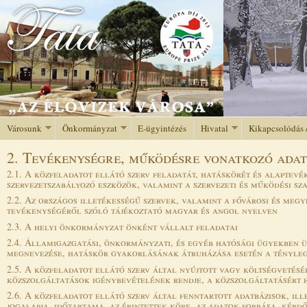
Jump to navigation
Városunk
Önkormányzat
E-ügyintézés
Hivatal
Kikapcsolódás 
2. Tevékenységre, működésre vonatkozó ada
2.1. A közfeladatot ellátó szerv feladatát, hatáskörét és alaptev
szervezetszabályozó eszközök, valamint a szervezeti és működési sz
2.2. Az országos illetékességű szervek, valamint a fővárosi és meg
tevékenységéről szóló tájékoztató magyar és angol nyelven
2.3. A helyi önkormányzat önként vállalt feladatai
2.4. Államigazgatási, önkormányzati, és egyéb hatósági ügyekben ü
megnevezése, hatáskör gyakorlásának átruházása esetén a tényleges
2.5. A közfeladatot ellátó szerv által nyújtott vagy költségvetés
közszolgáltatások igénybevételének rendje, a közszolgáltatásért f
2.6. A közfeladatot ellátó szerv által fenntartott adatbázisok, ill
jogalapja, időtartama, az érintettek köre, az adatok forrása, kérdő