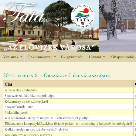
Jump to navigation
Városunk
Önkormányzat
E-ügyintézés
Hivatal
Kikapcsolódás 
2014. április 6. - Országgyűlési választások
Cím
A választás eredményei
Szavazatszámláló bizottságok tajgai
Közlemény a szavazókörökről
Szavazókörök Tatán
Plakátkihelyezés
A Komárom-Esztergom megyei 01. választókerület jelöltjei
Tájékoztató a kampányidőszakban történő plakát- és hirdetmény-elhelyezés lehetőségeiről
Külképviseleti névjegyzékbe történő felvétel
Átjelentkezéssel történő szavazás