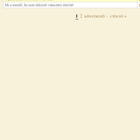
Mi a teendő, ha nem érkezett választási értesítő
1
2
következő ›
utolsó »
Oldalak