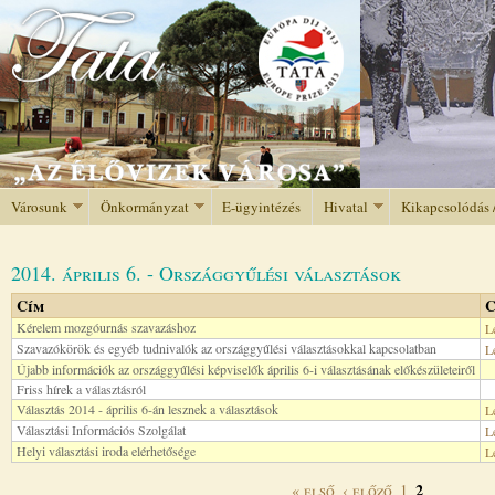
Jump to navigation
Városunk
Önkormányzat
E-ügyintézés
Hivatal
Kikapcsolódás 
2014. április 6. - Országgyűlési választások
Cím
C
Kérelem mozgóurnás szavazáshoz
L
Szavazókörök és egyéb tudnivalók az országgyűlési választásokkal kapcsolatban
L
Újabb információk az országgyűlési képviselők április 6-i választásának előkészületeiről
Friss hírek a választásról
Választás 2014 - április 6-án lesznek a választások
L
Választási Információs Szolgálat
L
Helyi választási iroda elérhetősége
L
2
« első
‹ előző
1