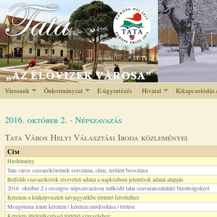
Jump to navigation
Városunk
Önkormányzat
E-ügyintézés
Hivatal
Kikapcsolódás 
2016. október 2. - Népszavazás
Tata Város Helyi Választási Iroda közleményei
Cím
Hirdetmény
Tata város szavazóköreinek sorszáma, címe, területi beosztása
Belföldi szavazókörök részvételi adatai a napközbeni jelentések adatai alapján
2016. október 2-i országos népszavazáson működő tatai szavazatszámláló bizottságokról
Kérelem a külképviseleti névjegyzékbe történő felvételhez
Mozgóurna iránti kérelem / kérelem módosítása / törlése
Kérelem átjelentkezéssel történő szavazáshoz