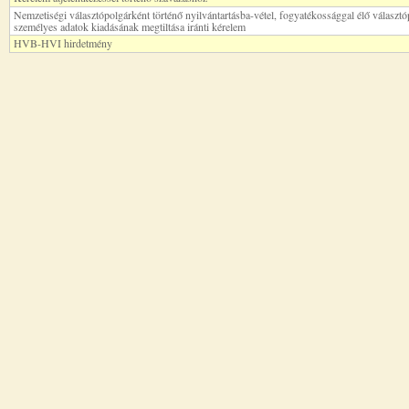
Nemzetiségi választópolgárként történő nyilvántartásba-vétel, fogyatékossággal élő választó
személyes adatok kiadásának megtiltása iránti kérelem
HVB-HVI hirdetmény