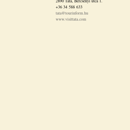
2890 Tata, Bercsényi utca 1.
+36 34 588 633
tata@tourinform.hu
www.visittata.com