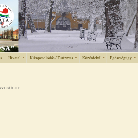
Jump to navigation
és
Hivatal
Kikapcsolódás / Turizmus
Közérdekű
Egészségügy
gyesület