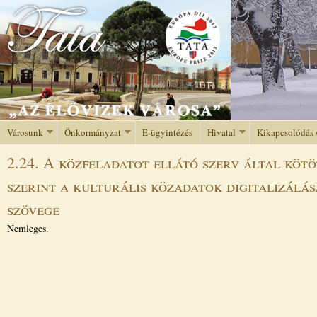
Jump to navigation
Városunk
Önkormányzat
E-ügyintézés
Hivatal
Kikapcsolódás 
2.24. A közfeladatot ellátó szerv által köt
szerint a kulturális közadatok digitalizálá
szövege
Nemleges.