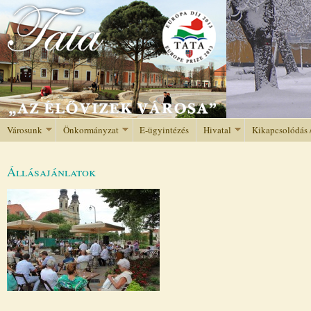
Jump to navigation
Városunk
Önkormányzat
E-ügyintézés
Hivatal
Kikapcsolódás 
Állásajánlatok