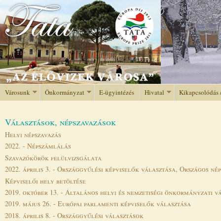
Jump to navigation
Városunk
Önkormányzat
E-ügyintézés
Hivatal
Kikapcsolódás 
Választások, népszavazások
Helyi népszavazás
2022. - Népszámlálás
Szavazókörök felülvizsgálata
2022. április 3. - Országgyűlési képviselők választása, Országos né
Képviselői hely betöltése
2019. október 13. - Általános helyi és nemzetiségi önkormányzati v
2019. május 26. - Európai parlamenti képviselők választása
2018. április 8. - Országgyűlési választások