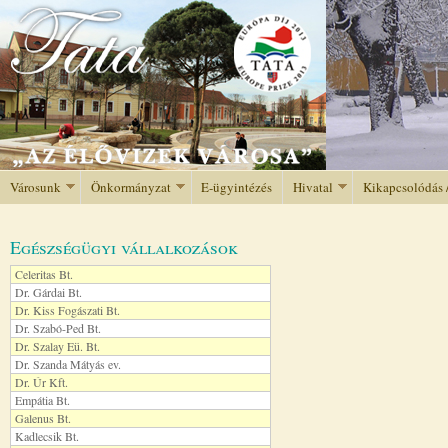
Jump to navigation
Városunk
Önkormányzat
E-ügyintézés
Hivatal
Kikapcsolódás 
Egészségügyi vállalkozások
Celeritas Bt.
Dr. Gárdai Bt.
Dr. Kiss Fogászati Bt.
Dr. Szabó-Ped Bt.
Dr. Szalay Eü. Bt.
Dr. Szanda Mátyás ev.
Dr. Úr Kft.
Empátia Bt.
Galenus Bt.
Kadlecsik Bt.