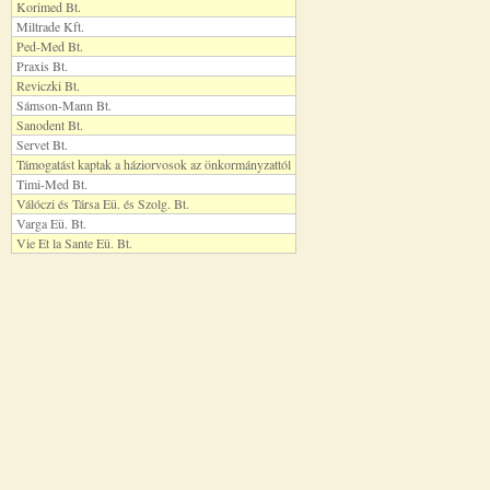
Korimed Bt.
Miltrade Kft.
Ped-Med Bt.
Praxis Bt.
Reviczki Bt.
Sámson-Mann Bt.
Sanodent Bt.
Servet Bt.
Támogatást kaptak a háziorvosok az önkormányzattól
Timi-Med Bt.
Válóczi és Társa Eü. és Szolg. Bt.
Varga Eü. Bt.
Vie Et la Sante Eü. Bt.