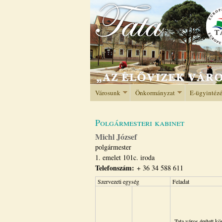
Városunk
Önkormányzat
E-ügyintéz
Polgármesteri kabinet
Michl József
polgármester
1. emelet 101c. iroda
Telefonszám:
+ 36 34 588 611
Szervezeti egység
Feladat
Tata város épített k