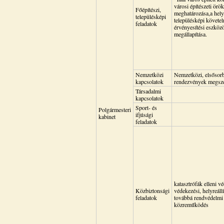
városi építészeti örö
Főépítészi,
meghatározása,a helyi
településképi
településképi követe
feladatok
érvényesítési eszköz
megállapítása.
Nemzetközi
Nemzetközi, elsősorb
kapcsolatok
rendezvények megsz
Társadalmi
kapcsolatok
Sport- és
Polgármesteri
ifjúsági
kabinet
feladatok
katasztrófák elleni v
Közbiztonsági
védekezési, helyreállí
feladatok
továbbá rendvédelmi
közreműködés