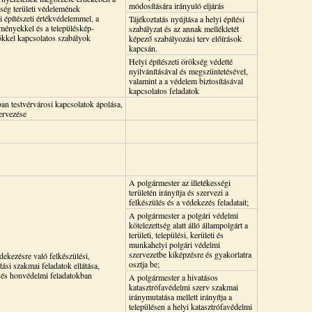
módosítására irányuló eljárás
kség területi védelemének
 építészeti értékvédelemmel, a
Tájékoztatás nyújtása a helyi építési
lményekkel és a településkép-
szabályzat és az annak mellékletét
ökkel kapcsolatos szabályok
képező szabályozási terv előírások
kapcsán.
Helyi építészeti örökség védetté
nyilvánításával és megszüntetésével,
valamint a a védelem biztosításával
kapcsolatos feladatok
an testvérvárosi kapcsolatok ápolása,
ervezése
A polgármester az illetékességi
területén irányítja és szervezi a
felkészülés és a védekezés feladatait;
A polgármester a polgári védelmi
kötelezettség alatt álló állampolgárt a
területi, települési, kerületi és
munkahelyi polgári védelmi
szervezetbe kiképzésre és gyakorlatra
édekezésre való felkészülési,
osztja be;
tási szakmai feladatok ellátása,
 és honvédelmi feladatokban
A polgármester a hivatásos
katasztrófavédelmi szerv szakmai
iránymutatása mellett irányítja a
településen a helyi katasztrófavédelmi