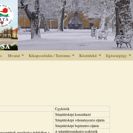
Jump to navigation
és
Hivatal
Kikapcsolódás / Turizmus
Közérdekű
Egészségügy
Ügykörök
Településképi konzultáció
Településképi véleményezési eljárás
Településképi bejelentési eljárás
A településrendezési eszközök
örnyezetének megőrzése érdekében a