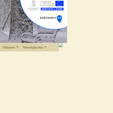
Választás
Városfejlesztés