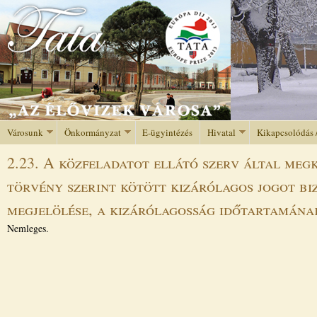
Jump to navigation
Városunk
Önkormányzat
E-ügyintézés
Hivatal
Kikapcsolódás 
2.23. A közfeladatot ellátó szerv által meg
törvény szerint kötött kizárólagos jogot bi
megjelölése, a kizárólagosság időtartamána
Nemleges.