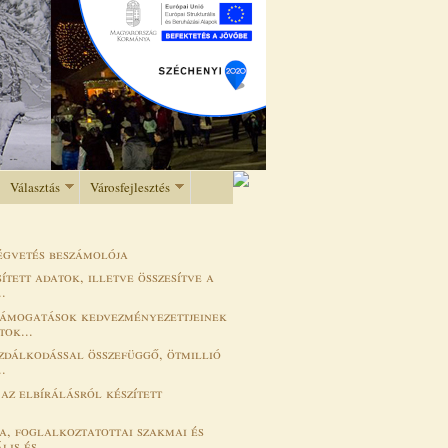
Választás
Városfejlesztés
ségvetés beszámolója
tett adatok, illetve összesítve a
.
i támogatások kedvezményezettjeinek
ok...
zdálkodással összefüggő, ötmillió
.
az elbírálásról készített
a, foglalkoztatottai szakmai és
is és ...