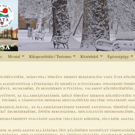
Jump to navigation
és
Hivatal
Kikapcsolódás / Turizmus
Közérdekű
Egészségügy
költségvetése, számviteli törvény szerint beszámolója vagy éves költ
lalkoztatottak létszámára és személyi juttatásaira vonatkozó összesí
ménye, munkabére, és rendszeres juttatásai, valamint költségtérítése..
 nyújtott, az államháztartásról szóló törvény szerinti költségvetés
, továbbá a támogatási program megvalósítási helyére vonatkozó adat
elhasználásával, az államháztartáshoz tartozó vagyonnal történő ga
kű árubeszerzésre, építési beruházásra, szolgáltatás megrendelésre..
eghatározott nyilvános adatok (pályázati kiírások, pályázók adatai, 
 nem alapfeladatai ellátására (így különösen egyesület támogatásár
számára, foglalkoztatottjai, ellátottjai oktatási, kulturális, szociál