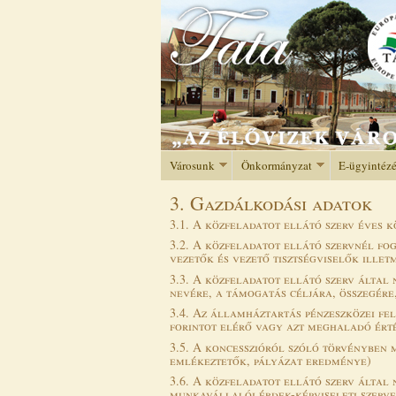
Városunk
Önkormányzat
E-ügyintéz
3. Gazdálkodási adatok
3.1. A közfeladatot ellátó szerv éves 
3.2. A közfeladatot ellátó szervnél fog
vezetők és vezető tisztségviselők illet
3.3. A közfeladatot ellátó szerv által
nevére, a támogatás céljára, összegére
3.4. Az államháztartás pénzeszközei f
forintot elérő vagy azt meghaladó érté
3.5. A koncesszióról szóló törvényben m
emlékeztetők, pályázat eredménye)
3.6. A közfeladatot ellátó szerv által
munkavállalói érdek-képviseleti szervei 