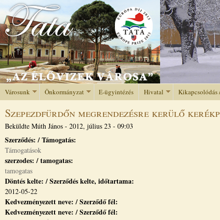
Jump to navigation
Városunk
Önkormányzat
E-ügyintézés
Hivatal
Kikapcsolódás 
Szepezdfürdőn megrendezésre kerülő kerékp
Beküldte
Múth János
-
2012, július 23 - 09:03
Szerződés: / Támogatás:
Támogatások
szerzodes: / tamogatas:
tamogatas
Döntés kelte: / Szerződés kelte, időtartama:
2012-05-22
Kedvezményezett neve: / Szerződő fél:
Kedvezményezett neve: / Szerződő fél: