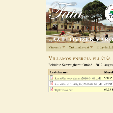
Városunk
Önkormányzat
E-ügyintéz
Villamos energia ellátás
Beküldte
Schweighardt Ottóné
-
2012, augus
Csatolmány
Mére
538.5
Szerződés (egyetemes)2010.04.09..pdf
364.0
Szerződés (közvilágítás)2010.04.09.pdf
69.33
Tájékoztató.pdf