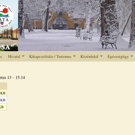
Jump to navigation
és
Hivatal
Kikapcsolódás / Turizmus
Közérdekű
Egészségügy
ztus 13 - 15:14
t
5 KB
5 KB
 KB