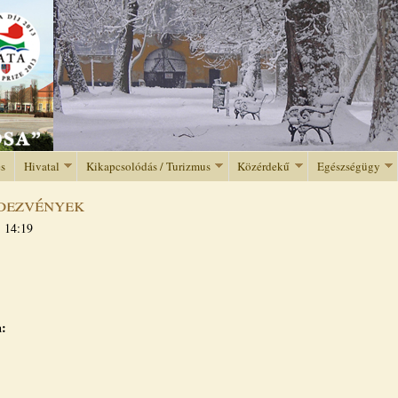
Jump to navigation
és
Hivatal
Kikapcsolódás / Turizmus
Közérdekű
Egészségügy
dezvények
- 14:19
a: