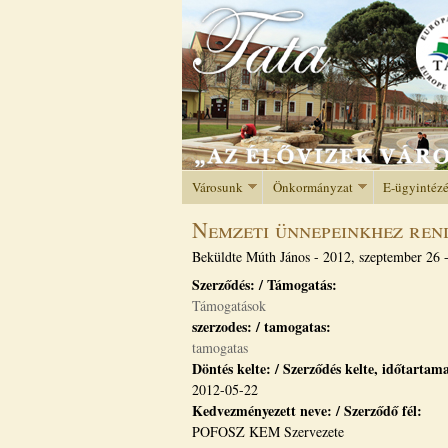
Városunk
Önkormányzat
E-ügyintéz
Nemzeti ünnepeinkhez ren
Beküldte
Múth János
-
2012, szeptember 26 
Szerződés: / Támogatás:
Támogatások
szerzodes: / tamogatas:
tamogatas
Döntés kelte: / Szerződés kelte, időtartam
2012-05-22
Kedvezményezett neve: / Szerződő fél:
POFOSZ KEM Szervezete