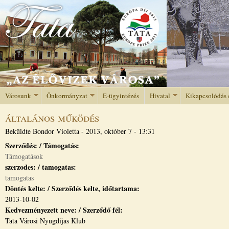
Jump to navigation
Városunk
Önkormányzat
E-ügyintézés
Hivatal
Kikapcsolódás 
általános működés
Beküldte
Bondor Violetta
-
2013, október 7 - 13:31
Szerződés: / Támogatás:
Támogatások
szerzodes: / tamogatas:
tamogatas
Döntés kelte: / Szerződés kelte, időtartama:
2013-10-02
Kedvezményezett neve: / Szerződő fél:
Tata Városi Nyugdíjas Klub