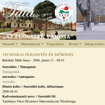
Jump to navigation
Városunk
Önkormányzat
E-ügyintézés
Hivatal
Kikapcsolódás 
technikai fejlesztés és működés
Beküldte
Múth János
-
2008, június 11 - 08:43
Szerződés: / Támogatás:
Támogatások
szerzodes: / tamogatas:
szerzodes
Döntés kelte: / Szerződés kelte, időtartama:
2008-04-01
Kedvezményezett neve: / Szerződő fél:
Tatabánya Város Hivatásos Önkormányzati Tűzoltósága