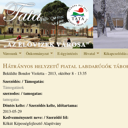
Jump to navigation
Városunk
Önkormányzat
E-ügyintézés
Hivatal
Kikapcsolódás 
Hátrányos helyzetű fiatal labdarúgók tábo
Beküldte
Bondor Violetta
-
2013, október 8 - 13:35
Szerződés: / Támogatás:
Támogatások
szerzodes: / tamogatas:
tamogatas
Döntés kelte: / Szerződés kelte, időtartama:
2013-05-29
Kedvezményezett neve: / Szerződő fél:
Kőkút Képességfejlesztő Alapítvány