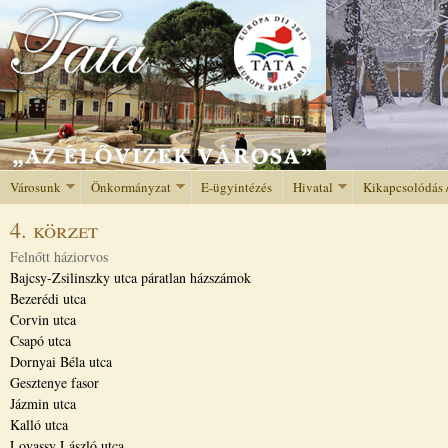
Jump to navigation
Városunk
Önkormányzat
E-ügyintézés
Hivatal
Kikapcsolódás 
4. körzet
Felnőtt háziorvos
Bajcsy-Zsilinszky utca páratlan házszámok
Bezerédi utca
Corvin utca
Csapó utca
Dornyai Béla utca
Gesztenye fasor
Jázmin utca
Kalló utca
Lovassy László utca