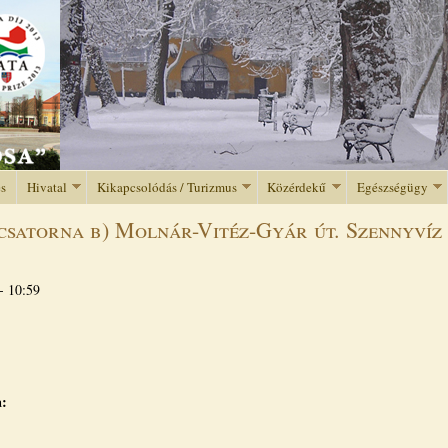
Jump to navigation
és
Hivatal
Kikapcsolódás / Turizmus
Közérdekű
Egészségügy
csatorna b) Molnár-Vitéz-Gyár út. Szennyvíz
- 10:59
a: