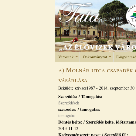
Városunk
Önkormányzat
E-ügyintéz
a) Molnár utca csapadék 
vásárlása
Beküldte
szivacs1987
-
2014, szeptember 30 
Szerződés: / Támogatás:
Szerződések
szerzodes: / tamogatas:
tamogatas
Döntés kelte: / Szerződés kelte, időtartam
2013-11-12
Kedvezményezett neve: / Szerződő fél: