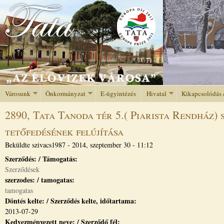
Jump to navigation
Városunk
Önkormányzat
E-ügyintézés
Hivatal
Kikapcsolódás 
2890, Tata Tanoda tér 5.( Piarista Rendház)
tetőfedésének felújítása
Beküldte
szivacs1987
-
2014, szeptember 30 - 11:12
Szerződés: / Támogatás:
Szerződések
szerzodes: / tamogatas:
tamogatas
Döntés kelte: / Szerződés kelte, időtartama:
2013-07-29
Kedvezményezett neve: / Szerződő fél: