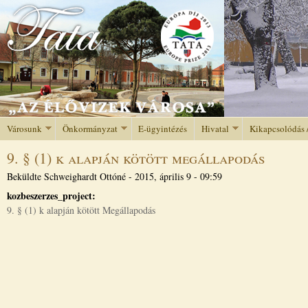
Jump to navigation
Városunk
Önkormányzat
E-ügyintézés
Hivatal
Kikapcsolódás 
9. § (1) k alapján kötött megállapodás
Beküldte
Schweighardt Ottóné
-
2015, április 9 - 09:59
kozbeszerzes_project:
9. § (1) k alapján kötött Megállapodás