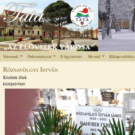
Jump to navigation
Városunk
Önkormányzat
E-ügyintézés
Hivatal
Kikapcsolódás 
Rózsavölgyi István
Köztünk éltek
középtávfutó