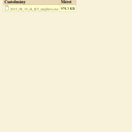
Csatolmány
Méret
978.3 KB
2015_08_19_rk_KT_meghivo.exe