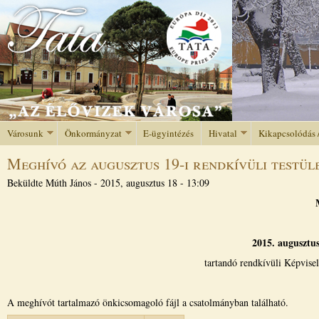
Jump to navigation
Városunk
Önkormányzat
E-ügyintézés
Hivatal
Kikapcsolódás 
Meghívó az augusztus 19-i rendkívüli testüle
Beküldte
Múth János
-
2015, augusztus 18 - 13:09
2015. augusztus
tartandó rendkívüli Képvisel
A meghívót tartalmazó önkicsomagoló fájl a csatolmányban található.