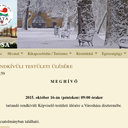
Jump to navigation
és
Hivatal
Kikapcsolódás / Turizmus
Közérdekű
Egészségügy
ndkívüli testületi ülésére
:59
M E G H Í V Ó
2015. október 16-án (pénteken) 09:00 órakor
tartandó rendkívüli Képviselő-testületi ülésére a Városháza dísztermébe.
csatolmányban található.