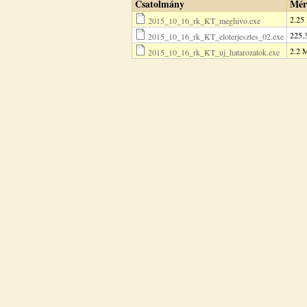
Csatolmány
Mér
2.25
2015_10_16_rk_KT_meghivo.exe
225.
2015_10_16_rk_KT_eloterjesztes_02.exe
2.2 
2015_10_16_rk_KT_uj_hatarozatok.exe