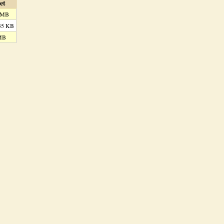
et
 MB
35 KB
MB