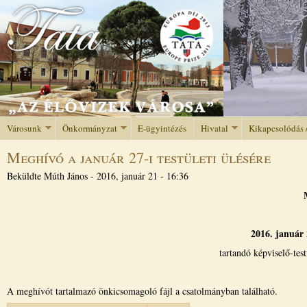
Jump to navigation
Városunk
Önkormányzat
E-ügyintézés
Hivatal
Kikapcsolódás 
Meghívó a január 27-i testületi ülésére
Beküldte
Múth János
-
2016, január 21 - 16:36
2016. január 
tartandó képviselő-tes
A meghívót tartalmazó önkicsomagoló fájl a csatolmányban található.