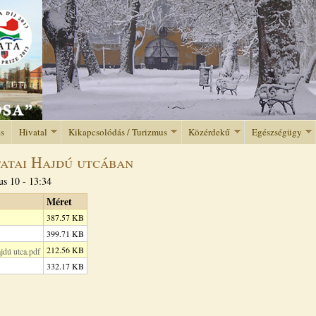
Jump to navigation
és
Hivatal
Kikapcsolódás / Turizmus
Közérdekű
Egészségügy
tatai Hajdú utcában
us 10 - 13:34
Méret
387.57 KB
399.71 KB
212.56 KB
ú utca.pdf
332.17 KB