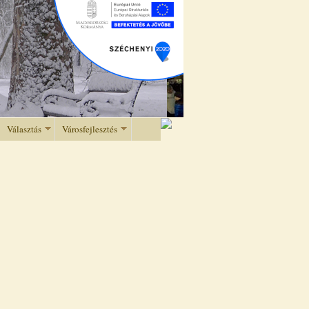
Választás
Városfejlesztés