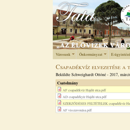
Városunk
Önkormányzat
E-ügyintéz
Csapadékvíz elvezetése a 
Beküldte
Schweighardt Ottóné
-
2017, márci
Csatolmány
AF csapadékvíz Hajdú utca.pdf
AD csapadékyíz Hajdú utca.pdf
SZERZŐDÉSES FELTÉTELEK csapadékvíz Hajd
AF visszavonása.pdf