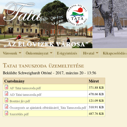
Jump to navigation
Városunk
Önkormányzat
E-ügyintézés
Hivatal
Kikapcsolódás 
Tatai tanuszoda üzemeltetése
Beküldte
Schweighardt Ottóné
-
2017, március 20 - 13:56
Csatolmány
Méret
371.88 KB
AF Tatai tanuszoda.pdf
478.66 KB
AD Tatai tanuszoda.pdf
121.09 KB
Bontási jkv.pdf
310.91 KB
Összegezés az ajánlatok elbírálásáról_Tata Tanuszoda.pdf
487.76 KB
Szerződés.pdf