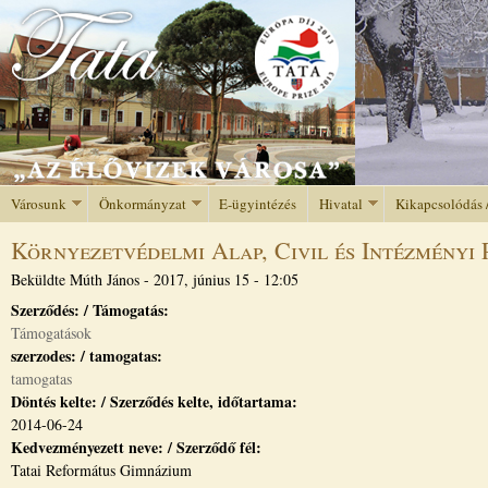
Jump to navigation
Városunk
Önkormányzat
E-ügyintézés
Hivatal
Kikapcsolódás 
Környezetvédelmi Alap, Civil és Intézményi 
Beküldte
Múth János
-
2017, június 15 - 12:05
Szerződés: / Támogatás:
Támogatások
szerzodes: / tamogatas:
tamogatas
Döntés kelte: / Szerződés kelte, időtartama:
2014-06-24
Kedvezményezett neve: / Szerződő fél:
Tatai Református Gimnázium