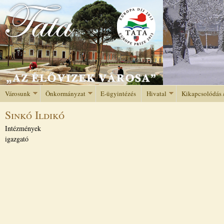
Jump to navigation
Városunk
Önkormányzat
E-ügyintézés
Hivatal
Kikapcsolódás 
Sinkó Ildikó
Intézmények
igazgató