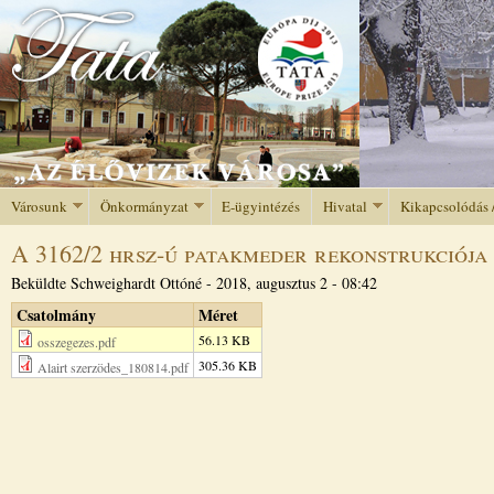
Jump to navigation
Városunk
Önkormányzat
E-ügyintézés
Hivatal
Kikapcsolódás 
A 3162/2 hrsz-ú patakmeder rekonstrukciója
Beküldte
Schweighardt Ottóné
-
2018, augusztus 2 - 08:42
Csatolmány
Méret
56.13 KB
osszegezes.pdf
305.36 KB
Alairt szerzödes_180814.pdf