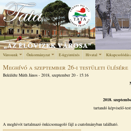
Jump to navigation
Városunk
Önkormányzat
E-ügyintézés
Hivatal
Kikapcsolódás 
Meghívó a szeptember 26-i testületi ülésére
Beküldte
Múth János
-
2018, szeptember 20 - 15:16
2018. szeptembe
tartandó képviselő-tes
A meghívót tartalmazó önkicsomagoló fájl a csatolmányban található.