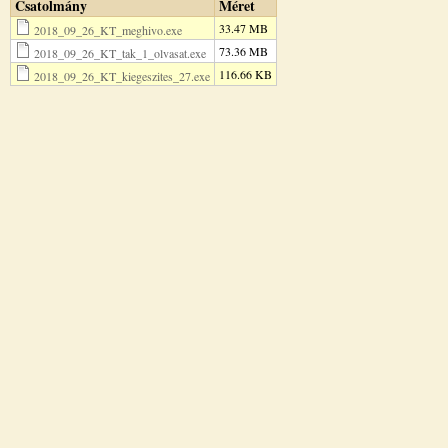
Csatolmány
Méret
33.47 MB
2018_09_26_KT_meghivo.exe
73.36 MB
2018_09_26_KT_tak_1_olvasat.exe
116.66 KB
2018_09_26_KT_kiegeszites_27.exe