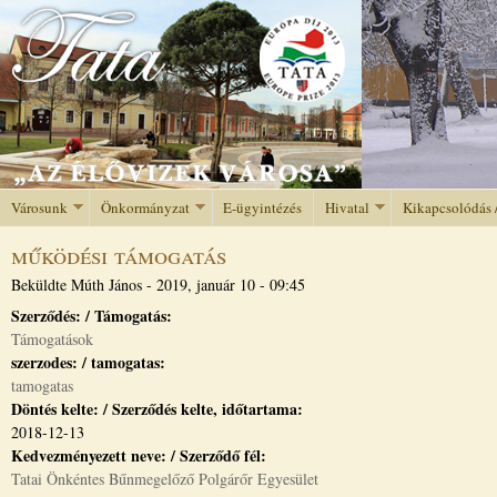
Jump to navigation
Városunk
Önkormányzat
E-ügyintézés
Hivatal
Kikapcsolódás 
működési támogatás
Beküldte
Múth János
-
2019, január 10 - 09:45
Szerződés: / Támogatás:
Támogatások
szerzodes: / tamogatas:
tamogatas
Döntés kelte: / Szerződés kelte, időtartama:
2018-12-13
Kedvezményezett neve: / Szerződő fél:
Tatai Önkéntes Bűnmegelőző Polgárőr Egyesület