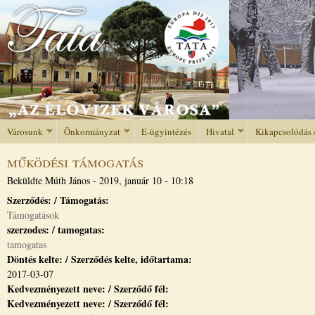
Jump to navigation
Városunk
Önkormányzat
E-ügyintézés
Hivatal
Kikapcsolódás 
működési támogatás
Beküldte
Múth János
-
2019, január 10 - 10:18
Szerződés: / Támogatás:
Támogatások
szerzodes: / tamogatas:
tamogatas
Döntés kelte: / Szerződés kelte, időtartama:
2017-03-07
Kedvezményezett neve: / Szerződő fél:
Kedvezményezett neve: / Szerződő fél: