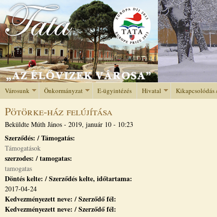
Jump to navigation
Városunk
Önkormányzat
E-ügyintézés
Hivatal
Kikapcsolódás 
Pötörke-ház felújítása
Beküldte
Múth János
-
2019, január 10 - 10:23
Szerződés: / Támogatás:
Támogatások
szerzodes: / tamogatas:
tamogatas
Döntés kelte: / Szerződés kelte, időtartama:
2017-04-24
Kedvezményezett neve: / Szerződő fél:
Kedvezményezett neve: / Szerződő fél: