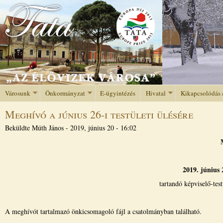
Jump to navigation
Városunk
Önkormányzat
E-ügyintézés
Hivatal
Kikapcsolódás 
Meghívó a június 26-i testületi ülésére
Beküldte
Múth János
-
2019, június 20 - 16:02
2019. június 
tartandó képviselő-tes
A meghívót tartalmazó önkicsomagoló fájl a csatolmányban található.