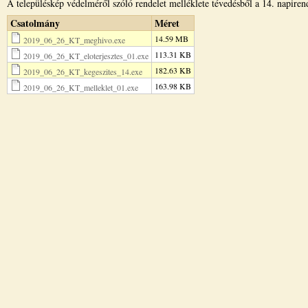
A településkép védelméről szóló rendelet melléklete tévedésből a 14. napirendi
Csatolmány
Méret
14.59 MB
2019_06_26_KT_meghivo.exe
113.31 KB
2019_06_26_KT_eloterjesztes_01.exe
182.63 KB
2019_06_26_KT_kegeszites_14.exe
163.98 KB
2019_06_26_KT_melleklet_01.exe