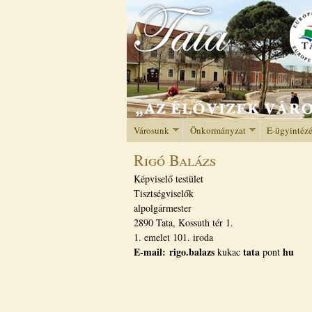
Városunk
Önkormányzat
E-ügyintéz
Rigó Balázs
Képviselő testület
Tisztségviselők
alpolgármester
2890 Tata, Kossuth tér 1.
1. emelet 101. iroda
E-mail:
rigo.balazs
tata
hu
kukac
pont