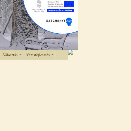
Választás
Városfejlesztés