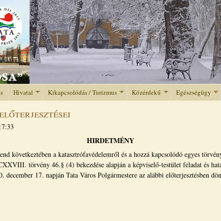
Jump to navigation
és
Hivatal
Kikapcsolódás / Turizmus
Közérdekű
Egészségügy
előterjesztései
17:33
HIRDETMÉNY
rend következtében a katasztrófavédelemről és a hozzá kapcsolódó egyes törvén
CXXVIII. törvény 46.§ (4) bekezdése alapján a képviselő-testület feladat és hat
. december 17. napján Tata Város Polgármestere az alábbi előterjesztésben dön