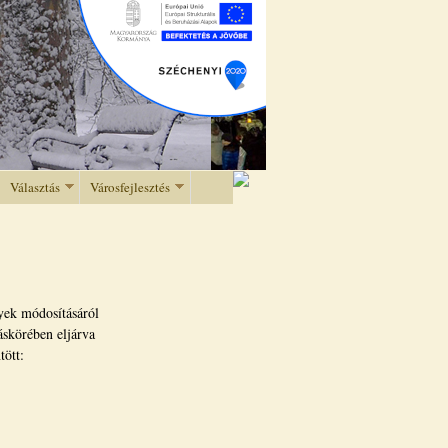
Választás
Városfejlesztés
yek módosításáról
áskörében eljárva
tött: