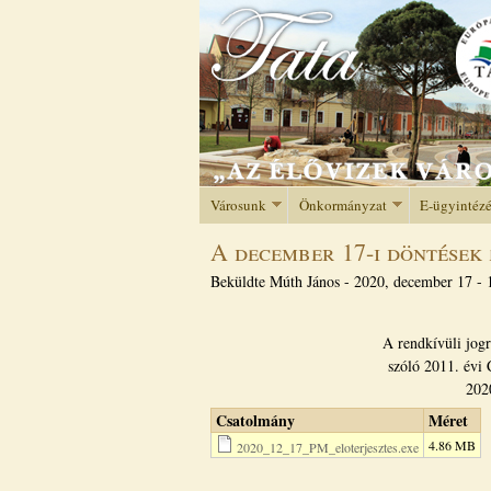
Városunk
Önkormányzat
E-ügyintéz
A december 17-i döntések 
Beküldte
Múth János
-
2020, december 17 - 
A rendkívüli jog
szóló 2011. évi 
2020
Csatolmány
Méret
4.86 MB
2020_12_17_PM_eloterjesztes.exe