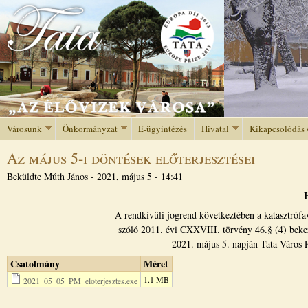
Jump to navigation
Városunk
Önkormányzat
E-ügyintézés
Hivatal
Kikapcsolódás 
Az május 5-i döntések előterjesztései
Beküldte
Múth János
-
2021, május 5 - 14:41
A rendkívüli jogrend következtében a katasztróf
szóló 2011. évi CXXVIII. törvény 46.§ (4) bekezd
2021. május 5. napján Tata Város P
Csatolmány
Méret
1.1 MB
2021_05_05_PM_eloterjesztes.exe