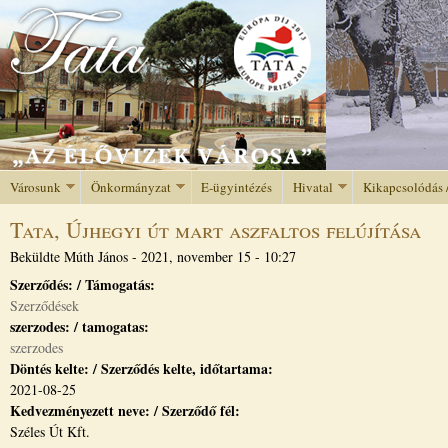
Jump to navigation
Városunk
Önkormányzat
E-ügyintézés
Hivatal
Kikapcsolódás 
Tata, Újhegyi út mart aszfaltos felújítása
Beküldte
Múth János
-
2021, november 15 - 10:27
Szerződés: / Támogatás:
Szerződések
szerzodes: / tamogatas:
szerzodes
Döntés kelte: / Szerződés kelte, időtartama:
2021-08-25
Kedvezményezett neve: / Szerződő fél:
Széles Út Kft.