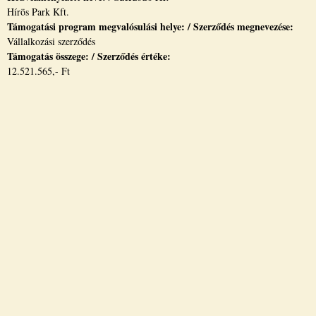
Hírös Park Kft.
Támogatási program megvalósulási helye: / Szerződés megnevezése:
Vállalkozási szerződés
Támogatás összege: / Szerződés értéke:
12.521.565,- Ft