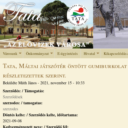
Jump to navigation
Városunk
Önkormányzat
E-ügyintézés
Hivatal
Kikapcsolódás 
Tata, Máltai játszótér öntött gumiburkolat 
részletezettek szerint.
Beküldte
Múth János
-
2021, november 15 - 10:33
Szerződés: / Támogatás:
Szerződések
szerzodes: / tamogatas:
szerzodes
Döntés kelte: / Szerződés kelte, időtartama:
2021-09-08
Kedvezményezett neve: / Szerződő fél: