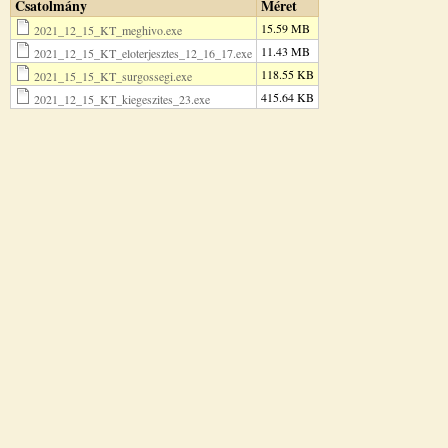
Csatolmány
Méret
15.59 MB
2021_12_15_KT_meghivo.exe
11.43 MB
2021_12_15_KT_eloterjesztes_12_16_17.exe
118.55 KB
2021_15_15_KT_surgossegi.exe
415.64 KB
2021_12_15_KT_kiegeszites_23.exe