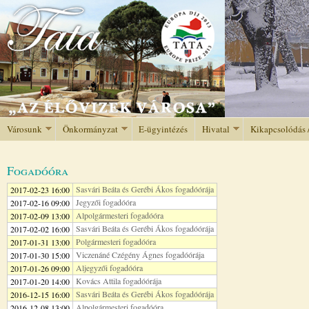
Jump to navigation
Városunk
Önkormányzat
E-ügyintézés
Hivatal
Kikapcsolódás 
Fogadóóra
Sasvári Beáta és Gerébi Ákos fogadóórája
2017-02-23 16:00
Jegyzői fogadóóra
2017-02-16 09:00
Alpolgármesteri fogadóóra
2017-02-09 13:00
Sasvári Beáta és Gerébi Ákos fogadóórája
2017-02-02 16:00
Polgármesteri fogadóóra
2017-01-31 13:00
Viczenáné Czégény Ágnes fogadóórája
2017-01-30 15:00
Aljegyzői fogadóóra
2017-01-26 09:00
Kovács Attila fogadóórája
2017-01-20 14:00
Sasvári Beáta és Gerébi Ákos fogadóórája
2016-12-15 16:00
Alpolgármesteri fogadóóra
2016-12-08 13:00