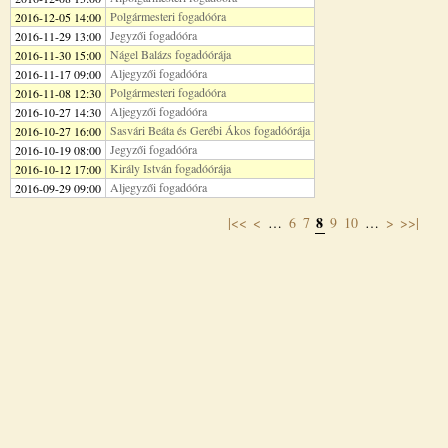
Polgármesteri fogadóóra
2016-12-05 14:00
Jegyzői fogadóóra
2016-11-29 13:00
Nágel Balázs fogadóórája
2016-11-30 15:00
Aljegyzői fogadóóra
2016-11-17 09:00
Polgármesteri fogadóóra
2016-11-08 12:30
Aljegyzői fogadóóra
2016-10-27 14:30
Sasvári Beáta és Gerébi Ákos fogadóórája
2016-10-27 16:00
Jegyzői fogadóóra
2016-10-19 08:00
Király István fogadóórája
2016-10-12 17:00
Aljegyzői fogadóóra
2016-09-29 09:00
8
|<<
<
…
6
7
9
10
…
>
>>|
Oldalak