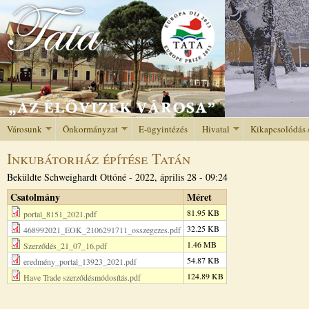
Jump to navigation
Városunk
Önkormányzat
E-ügyintézés
Hivatal
Kikapcsolódás 
Inkubátorház építése Tatán
Beküldte
Schweighardt Ottóné
-
2022, április 28 - 09:24
Csatolmány
Méret
81.95 KB
portal_8151_2021.pdf
32.25 KB
468992021_EOK_2106291711_osszegezes.pdf
1.46 MB
Szerződés_21_07_16.pdf
54.87 KB
eredmény_portal_13923_2021.pdf
124.89 KB
Have Trade szerződésmódosítás.pdf